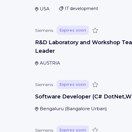
USA
IT development
Save
Siemens
Expires soon
R&D Laboratory and Workshop Te
Leader
AUSTRIA
Save
Siemens
Expires soon
Software Developer (C# DotNet,W
Bengaluru
(
Bangalore Urban
)
Save
Siemens
Expires soon