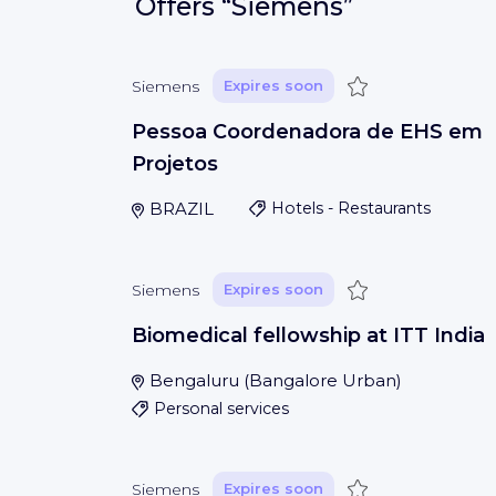
Offers
“Siemens”
Save
Siemens
Expires soon
Pessoa Coordenadora de EHS em
Projetos
BRAZIL
Hotels - Restaurants
Save
Siemens
Expires soon
Biomedical fellowship at ITT India
Bengaluru
(
Bangalore Urban
)
Personal services
Save
Siemens
Expires soon