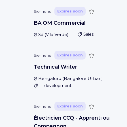
Save
Siemens
Expires soon
BA OM Commercial
Sá
(
Vila Verde
)
Sales
Save
Siemens
Expires soon
Technical Writer
Bengaluru
(
Bangalore Urban
)
IT development
Save
Siemens
Expires soon
Électricien CCQ - Apprenti ou
Compagnon