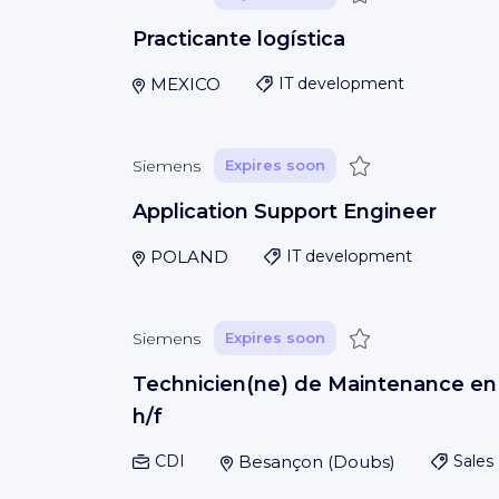
Practicante logística
MEXICO
IT development
Save
Siemens
Expires soon
Application Support Engineer
POLAND
IT development
Save
Siemens
Expires soon
Technicien(ne) de Maintenance en
h/f
CDI
Besançon
(
Doubs
)
Sales