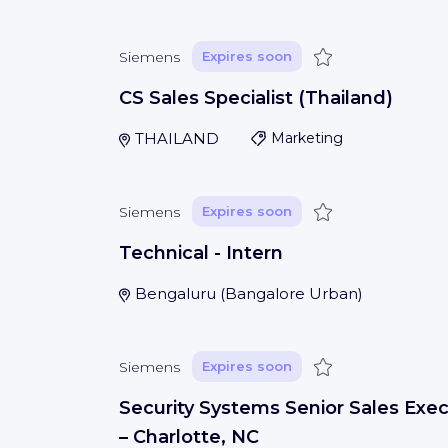
Save
Siemens
Expires soon
CS Sales Specialist (Thailand)
THAILAND
Marketing
Save
Siemens
Expires soon
Technical - Intern
Bengaluru
(
Bangalore Urban
)
Save
Siemens
Expires soon
Security Systems Senior Sales Exec
– Charlotte, NC