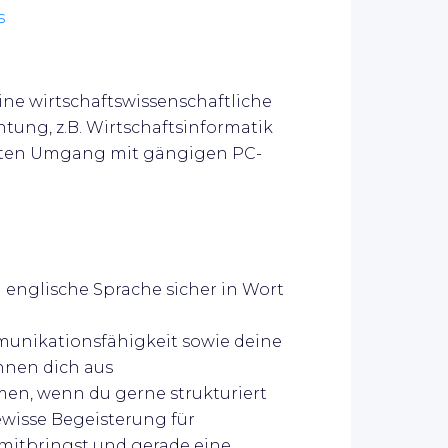
s
eine wirtschaftswissenschaftliche
tung, z.B. Wirtschaftsinformatik
erten Umgang mit gängigen PC-
 englische Sprache sicher in Wort
unikationsfähigkeit sowie deine
hnen dich aus
men, wenn du gerne strukturiert
gewisse Begeisterung für
 mitbringst und gerade eine