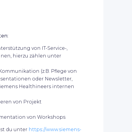
ten:
terstützung von IT-Service-,
en, hierzu zählen unter
-Kommunikation (z.B. Pflege von
äsentationen oder Newsletter,
 Siemens Healthineers internen
ieren von Projekt
umentation von Workshops
st du unter
https://www.siemens-