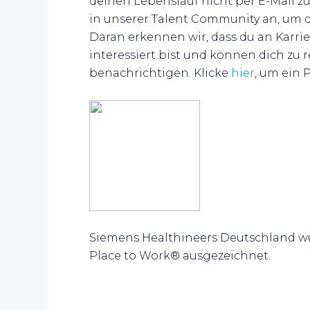
deinen Lebenslauf nicht per E-Mail zu s
in unserer Talent Community an, um 
Daran erkennen wir, dass du an Karri
interessiert bist und können dich zu 
benachrichtigen.
Klicke
hier
, um ein 
Siemens Healthineers Deutschland wu
Place to Work® ausgezeichnet.