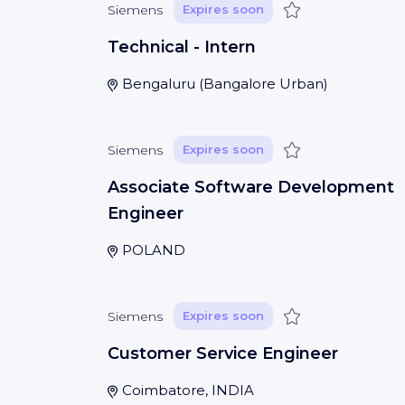
Save
Siemens
Expires soon
Technical - Intern
Bengaluru
(
Bangalore Urban
)
Save
Siemens
Expires soon
Associate Software Development
Engineer
POLAND
Save
Siemens
Expires soon
Customer Service Engineer
Coimbatore, INDIA