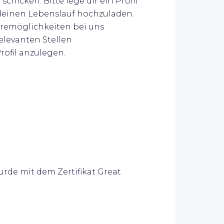
chicken. Bitte lege dir ein Profil
deinen Lebenslauf hochzuladen.
eremöglichkeiten bei uns
relevanten Stellen
Profil anzulegen.
rde mit dem Zertifikat Great