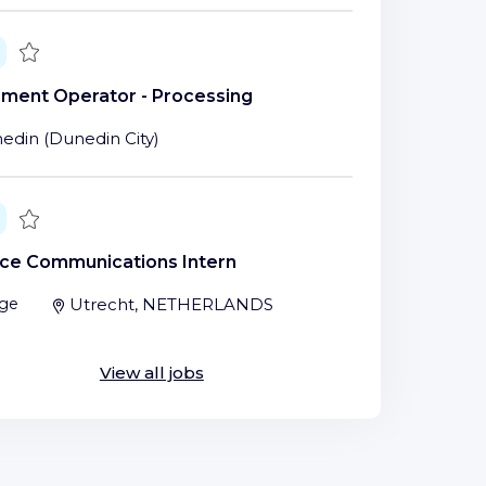
Save
ment Operator - Processing
edin
(
Dunedin City
)
Save
nce Communications Intern
ge
Utrecht, NETHERLANDS
View all jobs