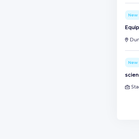
New
Equip
Dun
New
scie
Sta